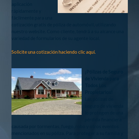
aplicación
rápidamente y
fácilmente para una
cotización gratis de póliza de automóvil, utilizando
nuestro website. Como cliente, tendrá a su alcance una
variedad de formularios de su agente local.
Solicite una cotización haciendo clic aquí.
¡Pólizas de Seguro
de Vivienda para
Todos Los
Propietarios!
Las pólizas de
seguro de vivienda
lo protegen de una
pérdida financiera
causada por tormentas, fuego, robo y otros eventos
mencionados en su póliza. Para proteger a su familia y