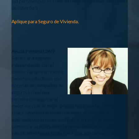
sus pertenencias es esencial tener la cantidad adecuada
de cobertura.
Aplique para Seguro de Vivienda.
Ayuda Personal 24/7
Somos una agencia
independiente con el
cliente siempre en mente.
Tenemos relaciones con
docenas de compañías de
seguro, lo cual nos
permite conseguirle el
mejor servicio al mejor precio. No importa que historial
tenga, nosotros le encontraremos la cobertura
adecuada con la mejor compañía, al mejor precio. Haga
cambios a su póliza directamente desde nuestro website
veinticuatro horas al día, siete días a la semana. Utilice